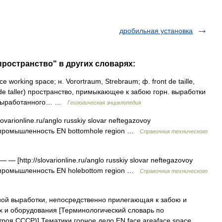
дробильная установка
пространство" в других словарях:
orking space; н. Vorortraum, Strebraum; ф. front de taille,
io de taller) пространство, примыкающее к забою горн. выработки
ны выработанного… …
Геологическая энциклопедия
ovarionline.ru/anglo russkiy slovar neftegazovoy
я промышленность EN bottomhole region …
Справочник технического
— — [http://slovarionline.ru/anglo russkiy slovar neftegazovoy
я промышленность EN holebottom region …
Справочник технического
ой выработки, непосредственно прилегающая к забою и
 и оборудования [Терминологический словарь по
роя СССР)] Тематики горное дело EN face areaface space