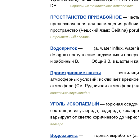
DE… …
Справочник технического переводчика
ПРОСТРАНСТВО ПРИЗАБОЙНОЕ
— часть
предназначенная для размещения рабочих 
пространство (Чешский язык; Čeština) por
Строительный словарь
Водоприток
— (a. water influx, water inf
de agua) поступление подземных и поверх
и забойный B. Oбщий B. в шахты и 
Проветривание шахты
— вентиляция ша
атмосферных условий; исключает вредное
атмосфере (См. Рудничная атмосфера) яд
советская энциклопедия
УГОЛЬ ИСКОПАЕМЫЙ
— горючая осадочн
состоящая из углерода, водорода, кислоро
варьирует от светло коричневого до черн
Кольера
Водозащита
— горных выработок (a. hose