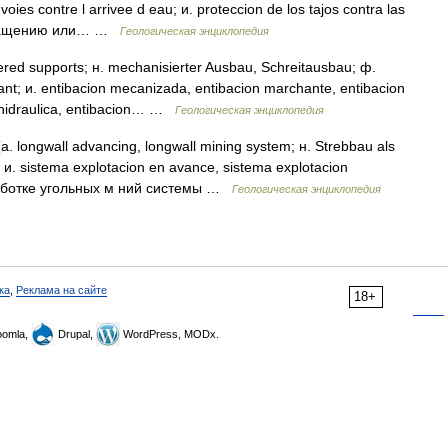
ies contre l arrivee d eau; и. proteccion de los tajos contra las
твращению или… …
Геологическая энциклопедия
supports; н. mechanisierter Ausbau, Schreitausbau; ф.
; и. entibacion mecanizada, entibacion marchante, entibacion
n hidraulica, entibacion… …
Геологическая энциклопедия
ngwall advancing, longwall mining system; н. Strebbau als
; и. sistema explotacion en avance, sistema explotacion
ботке угольных м ний системы …
Геологическая энциклопедия
ка
,
Реклама на сайте
18+
omla,
Drupal,
WordPress, MODx.