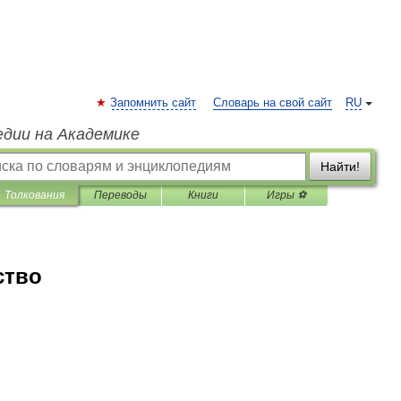
Запомнить сайт
Словарь на свой сайт
RU
едии на Академике
Найти!
Толкования
Переводы
Книги
Игры ⚽
ство