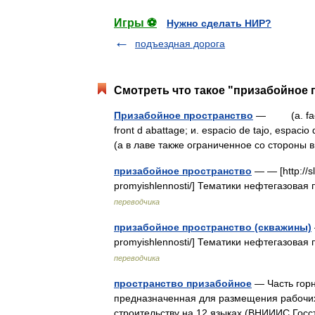
Игры ⚽
Нужно сделать НИР?
подъездная дорога
Смотреть что такое "призабойное 
Призабойное пространство
— (a. face w
front d abattage; и. espacio de tajo, espac
(а в лаве также ограниченное со сторо
призабойное пространство
— — [http://sl
promyishlennosti/] Тематики нефтегазова
переводчика
призабойное пространство (скважины)
promyishlennosti/] Тематики нефтегазова
переводчика
пространство призабойное
— Часть горн
предназначенная для размещения рабочих
строительству на 12 языках (ВНИИИС Госст