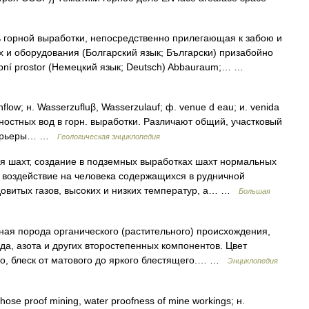
 горной выработки, непосредственно прилегающая к забою и
и оборудования (Болгарский язык; Български) призабойно
ubní prostor (Немецкий язык; Deutsch) Abbauraum;… …
low; н. Wasserzufluβ, Wasserzulauf; ф. venue d eau; и. venida
ностных вод в горн. выработки. Pазличают общий, участковый
карьеры… …
Геологическая энциклопедия
хт, создание в подземных выработках шахт нормальных
 воздействие на человека содержащихся в рудничной
овитых газов, высоких и низких температур, а… …
Большая
ая порода органического (растительного) происхождения,
да, азота и других второстепенных компонентов. Цвет
ого, блеск от матового до яркого блестящего.… …
Энциклопедия
 proof mining, water proofness of mine workings; н.