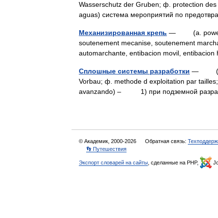
Wasserschutz der Gruben; ф. protection des vo
aguas) система мероприятий по предо
Механизированная крепь
— (a. powered 
soutenement mecanise, soutenement marchant
automarchante, entibacion movil, entibacio
Сплошные системы разработки
— (a. lo
Vorbau; ф. methode d exploitation par tailles
avanzando) – 1) при подземной разра
© Академик, 2000-2026
Обратная связь:
Техподдерж
👣 Путешествия
Экспорт словарей на сайты
, сделанные на PHP,
Jo