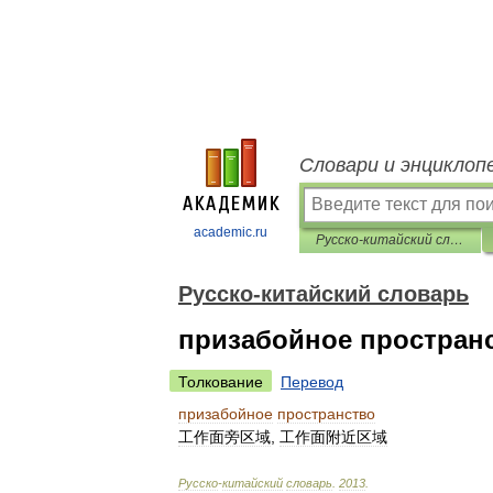
Словари и энциклоп
academic.ru
Русско-китайский словарь
Русско-китайский словарь
призабойное простран
Толкование
Перевод
призабойное
пространство
工作面旁区域
,
工作面附近区域
Русско
-
китайский
словарь
.
2013
.